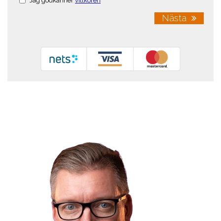
Jag godkänner
villkoren
Nästa