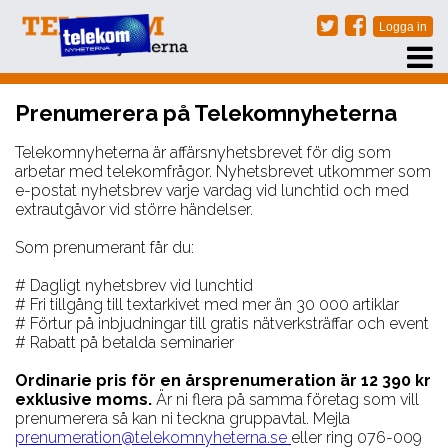
PRENUMERERA
Prenumerera på Telekomnyheterna
EVENT
NÄTVERKSTRÄFFAR
Telekomnyheterna är affärsnyhetsbrevet för dig som
arbetar med telekomfrågor. Nyhetsbrevet utkommer som
ARKIV
e-postat nyhetsbrev varje vardag vid lunchtid och med
extrautgåvor vid större händelser.
OM OSS
Som prenumerant får du:
KONTAKT
# Dagligt nyhetsbrev vid lunchtid
# Fri tillgång till textarkivet med mer än 30 000 artiklar
# Förtur på inbjudningar till gratis nätverksträffar och event
# Rabatt på betalda seminarier
Ordinarie pris för en årsprenumeration är 12 390 kr
exklusive moms.
Är ni flera på samma företag som vill
prenumerera så kan ni teckna gruppavtal. Mejla
prenumeration@telekomnyheterna.se
eller ring 076-009